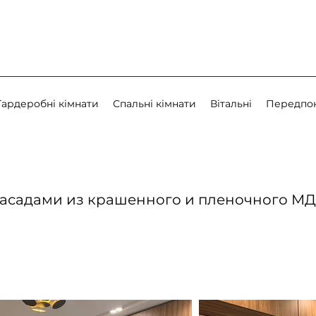
Гардеробні кімнати
Спальні кімнати
Вітальні
Передпо
 фасадами из крашенного и пленочного М