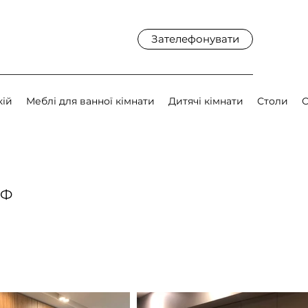
Зателефонувати
кій
Меблі для ванної кімнати
Дитячі кімнати
Столи
О
ДФ